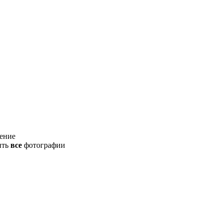
ение
ить
все
фотографии